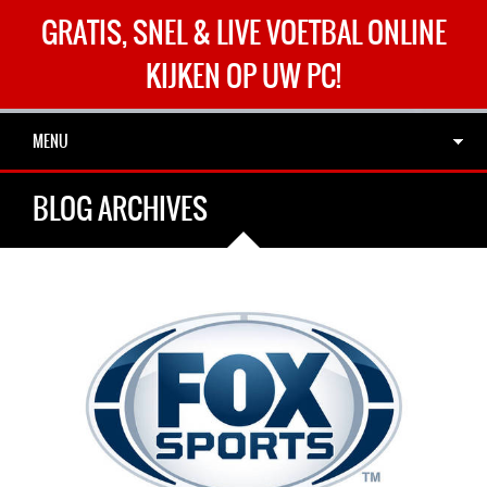
GRATIS, SNEL & LIVE VOETBAL ONLINE
KIJKEN OP UW PC!
MENU
BLOG ARCHIVES