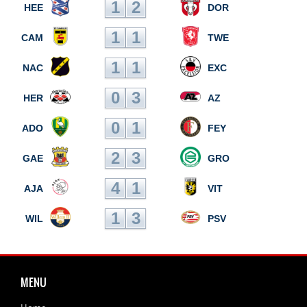
1
2
HEE
DOR
1
1
CAM
TWE
1
1
NAC
EXC
0
3
HER
AZ
0
1
ADO
FEY
2
3
GAE
GRO
4
1
AJA
VIT
1
3
WIL
PSV
MENU