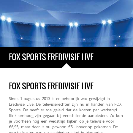
FOX SPORTS EREDIVISIE LIVE
FOX SPORTS EREDIVISIE LIVE
Sinds 1 augustus 2013 is er behoorlijk wat gewijzigd in
Eredivise Live. De televisierechten zijn nu in handen van FOX
Sports. Dit heeft er toe geleid dat de kosten per wedstrijd
flink omhoog zijn gegaan bij verschillende aanbieders. Zo kon
je voorheen nog een wedstrijd kijken op je televisie voor
€6,95, maar daar is nu gewoon €5,- bovenop gekomen. De
exacte kosten van de aanbieders vind je hieronder.