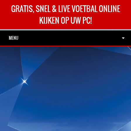
GRATIS, SNEL & LIVE VOETBAL ONLINE
KIJKEN OP UW PC!
MENU