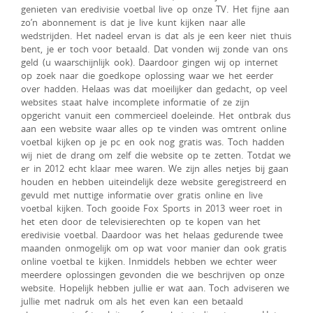
genieten van eredivisie voetbal live op onze TV. Het fijne aan
zo’n abonnement is dat je live kunt kijken naar alle
wedstrijden. Het nadeel ervan is dat als je een keer niet thuis
bent, je er toch voor betaald. Dat vonden wij zonde van ons
geld (u waarschijnlijk ook). Daardoor gingen wij op internet
op zoek naar die goedkope oplossing waar we het eerder
over hadden. Helaas was dat moeilijker dan gedacht, op veel
websites staat halve incomplete informatie of ze zijn
opgericht vanuit een commercieel doeleinde. Het ontbrak dus
aan een website waar alles op te vinden was omtrent online
voetbal kijken op je pc en ook nog gratis was. Toch hadden
wij niet de drang om zelf die website op te zetten. Totdat we
er in 2012 echt klaar mee waren. We zijn alles netjes bij gaan
houden en hebben uiteindelijk deze website geregistreerd en
gevuld met nuttige informatie over gratis online en live
voetbal kijken. Toch gooide Fox Sports in 2013 weer roet in
het eten door de televisierechten op te kopen van het
eredivisie voetbal. Daardoor was het helaas gedurende twee
maanden onmogelijk om op wat voor manier dan ook gratis
online voetbal te kijken. Inmiddels hebben we echter weer
meerdere oplossingen gevonden die we beschrijven op onze
website. Hopelijk hebben jullie er wat aan. Toch adviseren we
jullie met nadruk om als het even kan een betaald