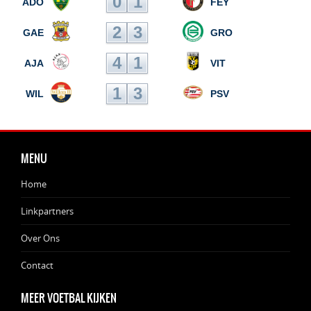
0
1
ADO
FEY
2
3
GAE
GRO
4
1
AJA
VIT
1
3
WIL
PSV
MENU
Home
Linkpartners
Over Ons
Contact
MEER VOETBAL KIJKEN