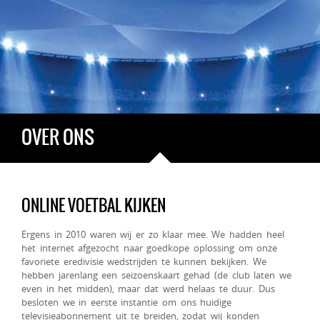
OVER ONS
ONLINE VOETBAL KIJKEN
Ergens in 2010 waren wij er zo klaar mee. We hadden heel
het internet afgezocht naar goedkope oplossing om onze
favoriete eredivisie wedstrijden te kunnen bekijken. We
hebben jarenlang een seizoenskaart gehad (de club laten we
even in het midden), maar dat werd helaas te duur. Dus
besloten we in eerste instantie om ons huidige
televisieabonnement uit te breiden, zodat wij konden