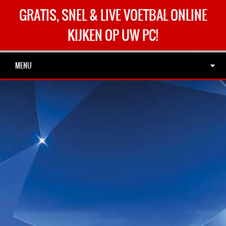
GRATIS, SNEL & LIVE VOETBAL ONLINE
KIJKEN OP UW PC!
MENU