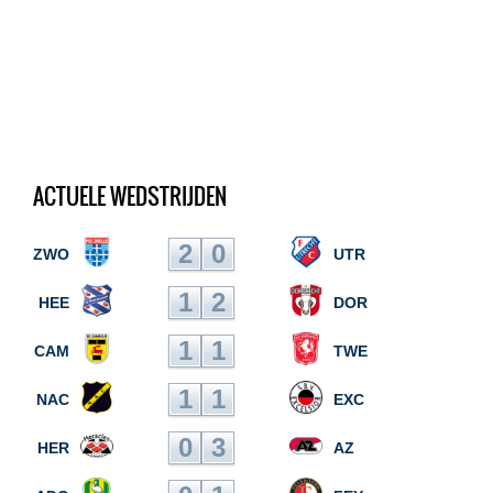
ACTUELE WEDSTRIJDEN
2
0
ZWO
UTR
1
2
HEE
DOR
1
1
CAM
TWE
1
1
NAC
EXC
0
3
HER
AZ