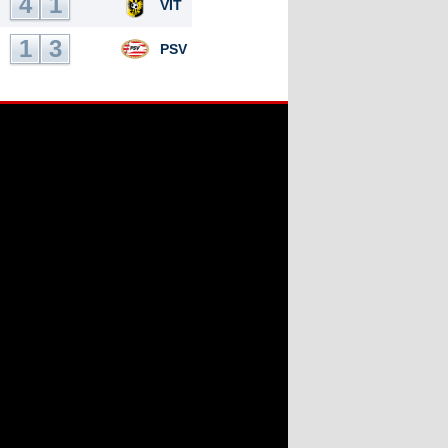
4
1
VIT
1
3
PSV