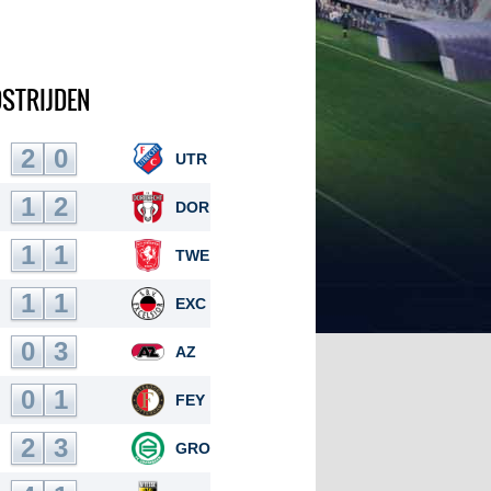
DSTRIJDEN
2
0
UTR
1
2
DOR
1
1
TWE
1
1
EXC
0
3
AZ
0
1
FEY
2
3
GRO