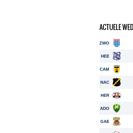
ACTUELE WE
ZWO
HEE
CAM
NAC
HER
ADO
GAE