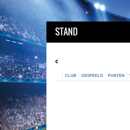
STAND
<
CLUB
GESPEELD
PUNTEN