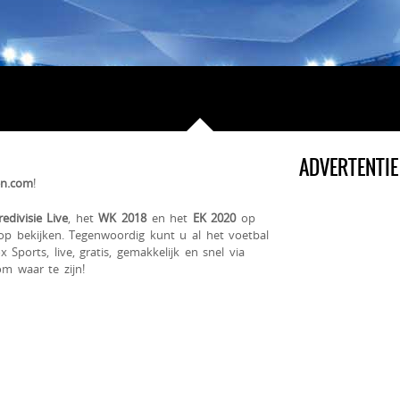
ADVERTENTIE
en.com
!
redivisie Live
, het
WK 2018
en het
EK 2020
op
op bekijken. Tegenwoordig kunt u al het voetbal
Sports, live, gratis, gemakkelijk en snel via
om waar te zijn!