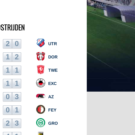
DSTRIJDEN
2
0
UTR
1
2
DOR
1
1
TWE
1
1
EXC
0
3
AZ
0
1
FEY
2
3
GRO