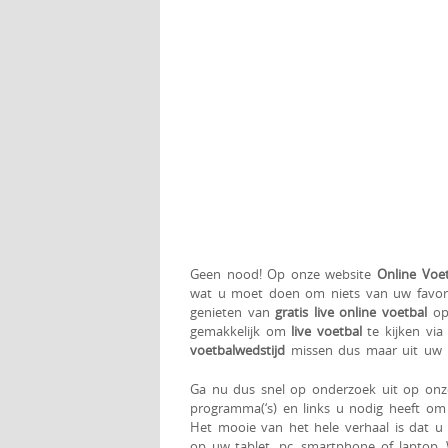
Geen nood! Op onze website
Online Voe
wat u moet doen om niets van uw favori
genieten van
gratis live online voetbal
op
gemakkelijk om
live voetbal
te kijken via
voetbalwedstijd
missen dus maar uit uw 
Ga nu dus snel op onderzoek uit op on
programma(‘s) en links u nodig heeft om g
Het mooie van het hele verhaal is dat u 
op uw tablet, pc, smartphone of laptop. 