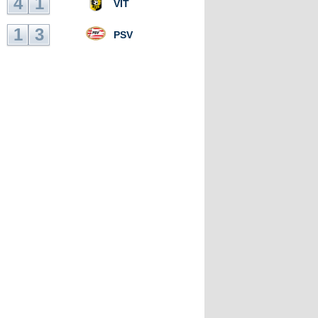
4
1
VIT
1
3
PSV