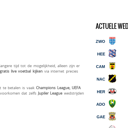
ACTUELE WE
ZWO
HEE
langere tijd tot de mogelijkheid, alleen zijn er
CAM
gratis live voetbal
kijken
via internet precies
NAC
t te betalen is vaak
Champions League, UEFA
HER
 voorkomen dat zelfs
Jupiler League
wedstrijden
ADO
GAE