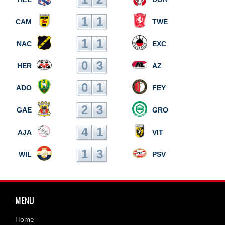
1
1
CAM
TWE
1
1
NAC
EXC
0
3
HER
AZ
0
1
ADO
FEY
2
3
GAE
GRO
4
1
AJA
VIT
1
3
WIL
PSV
MENU
Home