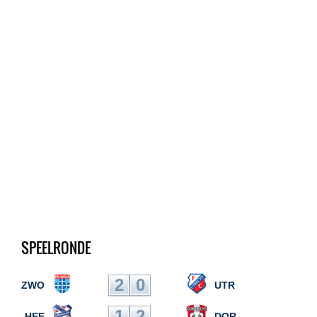
SPEELRONDE
2
0
ZWO
UTR
1
2
HEE
DOR